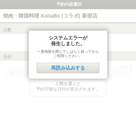
予約内容選択
焼肉・韓国料理 KollaBo (コラボ) 新宿店
人数
システムエラーが
発生しました。
一度画面を閉じてしばらく経ってから
ご利用ください。
日付
前月
翌月
再読み込みする
月
火
水
木
金
土
日
人数を選ぶと
予約可能な日付が表示されます。