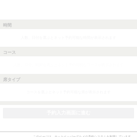
時間
人数、日付を選ぶとネット予約可能な時間が表示されます
コース
人数、日付、時間を選ぶとネット予約可能なコースが表示されます
席タイプ
コースを選ぶとネット予約可能な席が表示されます
予約入力画面に進む
このページは、ホットペッパーグルメの予約システムを利用しています。