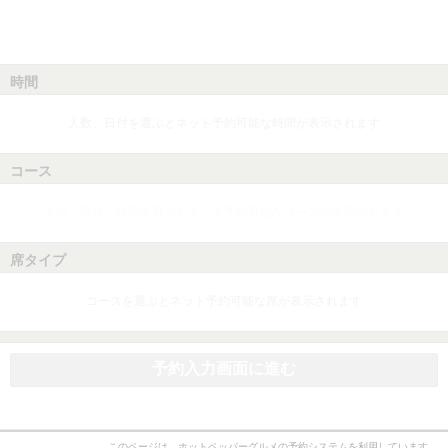
時間
人数、日付を選ぶとネット予約可能な時間が表示されます
コース
人数、日付、時間を選ぶとネット予約可能なコースが表示されます
席タイプ
コースを選ぶとネット予約可能な席が表示されます
予約入力画面に進む
このページは、ホットペッパーグルメの予約システムを利用しています。