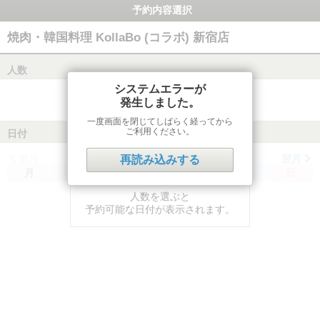
予約内容選択
焼肉・韓国料理 KollaBo (コラボ) 新宿店
人数
システムエラーが
発生しました。
一度画面を閉じてしばらく経ってから
ご利用ください。
日付
前月
翌月
再読み込みする
月
火
水
木
金
土
日
人数を選ぶと
予約可能な日付が表示されます。