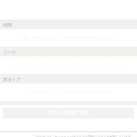
時間
人数、日付を選ぶとネット予約可能な時間が表示されます
コース
人数、日付、時間を選ぶとネット予約可能なコースが表示されます
席タイプ
コースを選ぶとネット予約可能な席が表示されます
予約入力画面に進む
このページは、ホットペッパーグルメの予約システムを利用しています。