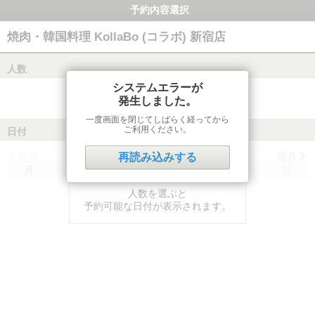
予約内容選択
焼肉・韓国料理 KollaBo (コラボ) 新宿店
人数
システムエラーが
発生しました。
一度画面を閉じてしばらく経ってから
ご利用ください。
日付
前月
翌月
再読み込みする
月
火
水
木
金
土
日
人数を選ぶと
予約可能な日付が表示されます。