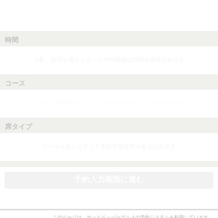
時間
人数、日付を選ぶとネット予約可能な時間が表示されます
コース
人数、日付、時間を選ぶとネット予約可能なコースが表示されます
席タイプ
コースを選ぶとネット予約可能な席が表示されます
予約入力画面に進む
このページは、ホットペッパーグルメの予約システムを利用しています。