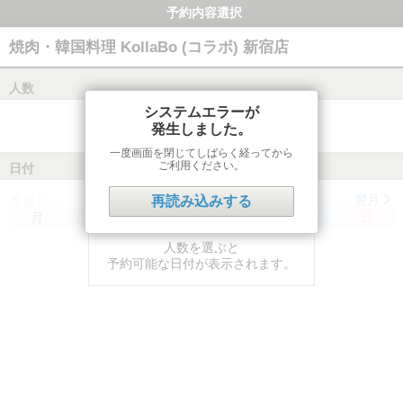
予約内容選択
焼肉・韓国料理 KollaBo (コラボ) 新宿店
人数
システムエラーが
発生しました。
一度画面を閉じてしばらく経ってから
ご利用ください。
日付
前月
翌月
再読み込みする
月
火
水
木
金
土
日
人数を選ぶと
予約可能な日付が表示されます。