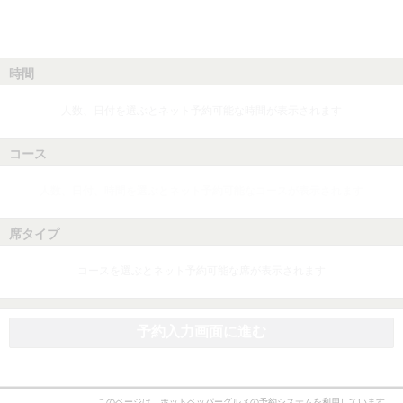
時間
人数、日付を選ぶとネット予約可能な時間が表示されます
コース
人数、日付、時間を選ぶとネット予約可能なコースが表示されます
席タイプ
コースを選ぶとネット予約可能な席が表示されます
予約入力画面に進む
このページは、ホットペッパーグルメの予約システムを利用しています。