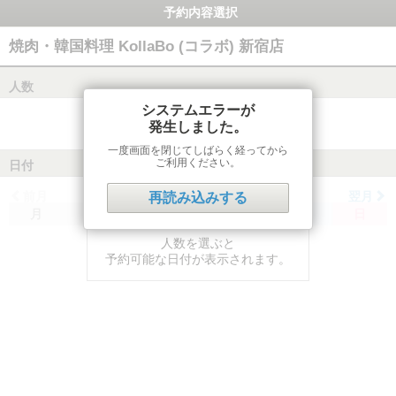
予約内容選択
焼肉・韓国料理 KollaBo (コラボ) 新宿店
人数
システムエラーが
発生しました。
一度画面を閉じてしばらく経ってから
ご利用ください。
日付
前月
翌月
再読み込みする
月
火
水
木
金
土
日
人数を選ぶと
予約可能な日付が表示されます。