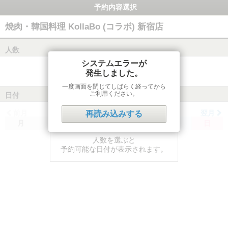
予約内容選択
焼肉・韓国料理 KollaBo (コラボ) 新宿店
人数
システムエラーが
発生しました。
一度画面を閉じてしばらく経ってから
ご利用ください。
日付
前月
翌月
再読み込みする
月
火
水
木
金
土
日
人数を選ぶと
予約可能な日付が表示されます。