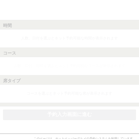
時間
人数、日付を選ぶとネット予約可能な時間が表示されます
コース
人数、日付、時間を選ぶとネット予約可能なコースが表示されます
席タイプ
コースを選ぶとネット予約可能な席が表示されます
予約入力画面に進む
このページは、ホットペッパーグルメの予約システムを利用しています。