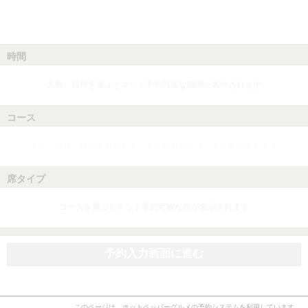
時間
人数、日付を選ぶとネット予約可能な時間が表示されます
コース
人数、日付、時間を選ぶとネット予約可能なコースが表示されます
席タイプ
コースを選ぶとネット予約可能な席が表示されます
予約入力画面に進む
このページは、ホットペッパーグルメの予約システムを利用しています。