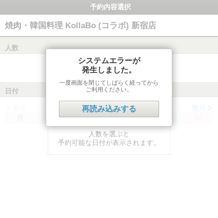
予約内容選択
焼肉・韓国料理 KollaBo (コラボ) 新宿店
人数
システムエラーが
発生しました。
一度画面を閉じてしばらく経ってから
ご利用ください。
日付
前月
翌月
再読み込みする
月
火
水
木
金
土
日
人数を選ぶと
予約可能な日付が表示されます。