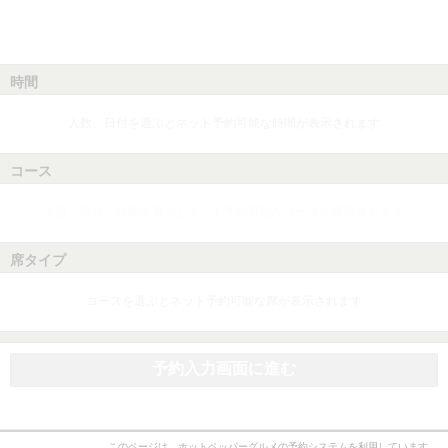
時間
人数、日付を選ぶとネット予約可能な時間が表示されます
コース
人数、日付、時間を選ぶとネット予約可能なコースが表示されます
席タイプ
コースを選ぶとネット予約可能な席が表示されます
予約入力画面に進む
このページは、ホットペッパーグルメの予約システムを利用しています。