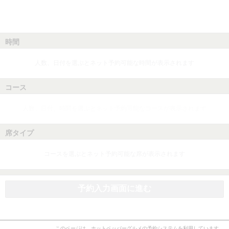
時間
人数、日付を選ぶとネット予約可能な時間が表示されます
コース
人数、日付、時間を選ぶとネット予約可能なコースが表示されます
席タイプ
コースを選ぶとネット予約可能な席が表示されます
予約入力画面に進む
このページは、ホットペッパーグルメの予約システムを利用しています。