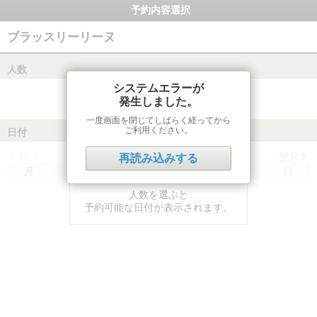
予約内容選択
ブラッスリーリーヌ
人数
システムエラーが
発生しました。
一度画面を閉じてしばらく経ってから
ご利用ください。
日付
前月
翌月
再読み込みする
月
火
水
木
金
土
日
人数を選ぶと
予約可能な日付が表示されます。