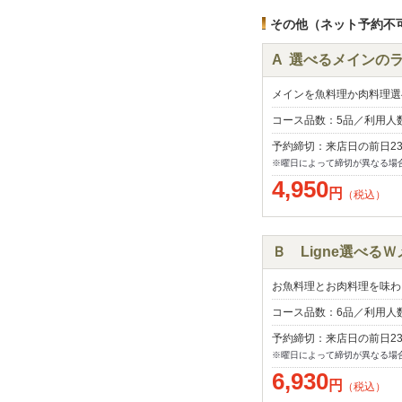
その他（ネット予約不
A 選べるメインの
メインを魚料理か肉料理選
コース品数：5品／利用人
予約締切：来店日の前日2
※曜日によって締切が異なる場
4,950
円
（税込）
Ｂ Ligne選べる
お魚料理とお肉料理を味わ
コース品数：6品／利用人
予約締切：来店日の前日2
※曜日によって締切が異なる場
6,930
円
（税込）