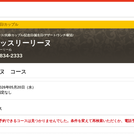
日/カップル
ス/夫婦/カップル/記念日/誕生日/デザート/ランチ/駅近/
ッスリーリーヌ
ーりーぬ
5834-2333
ヌ コース
026年05月20日（水）
指定なし
ス
予約できるコースは見つかりませんでした。条件を変えて再検索いただくか、電話