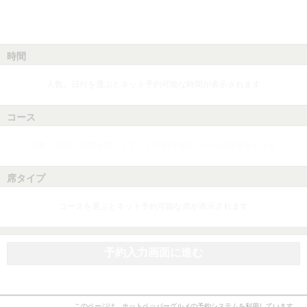
時間
人数、日付を選ぶとネット予約可能な時間が表示されます
コース
人数、日付、時間を選ぶとネット予約可能なコースが表示されます
席タイプ
コースを選ぶとネット予約可能な席が表示されます
予約入力画面に進む
このページは、ホットペッパーグルメの予約システムを利用しています。