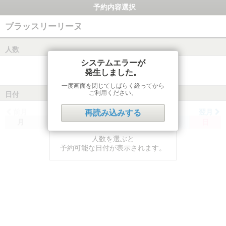
予約内容選択
ブラッスリーリーヌ
人数
システムエラーが
発生しました。
一度画面を閉じてしばらく経ってから
ご利用ください。
日付
前月
翌月
再読み込みする
月
火
水
木
金
土
日
人数を選ぶと
予約可能な日付が表示されます。