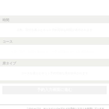
時間
人数、日付を選ぶとネット予約可能な時間が表示されます
コース
人数、日付、時間を選ぶとネット予約可能なコースが表示されます
席タイプ
コースを選ぶとネット予約可能な席が表示されます
予約入力画面に進む
このページは、ホットペッパーグルメの予約システムを利用しています。