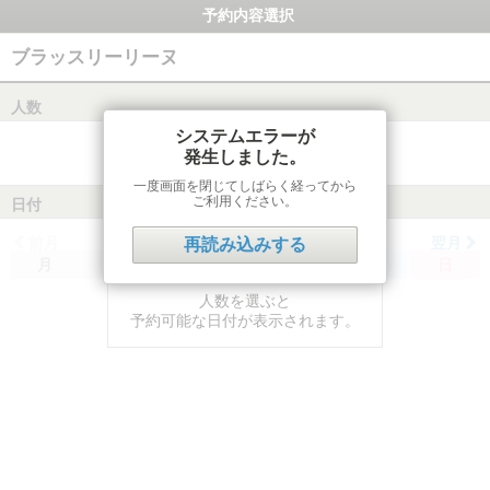
予約内容選択
ブラッスリーリーヌ
人数
システムエラーが
発生しました。
一度画面を閉じてしばらく経ってから
ご利用ください。
日付
前月
翌月
再読み込みする
月
火
水
木
金
土
日
人数を選ぶと
予約可能な日付が表示されます。