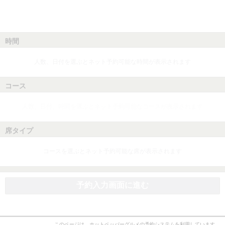
時間
人数、日付を選ぶとネット予約可能な時間が表示されます
コース
人数、日付、時間を選ぶとネット予約可能なコースが表示されます
席タイプ
コースを選ぶとネット予約可能な席が表示されます
予約入力画面に進む
このページは、ホットペッパーグルメの予約システムを利用しています。