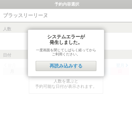
予約内容選択
ブラッスリーリーヌ
人数
システムエラーが
発生しました。
一度画面を閉じてしばらく経ってから
ご利用ください。
日付
前月
翌月
再読み込みする
月
火
水
木
金
土
日
人数を選ぶと
予約可能な日付が表示されます。