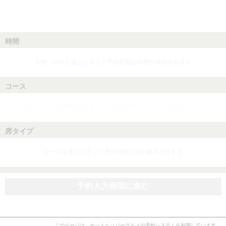
時間
人数、日付を選ぶとネット予約可能な時間が表示されます
コース
人数、日付、時間を選ぶとネット予約可能なコースが表示されます
席タイプ
コースを選ぶとネット予約可能な席が表示されます
予約入力画面に進む
このページは、ホットペッパーグルメの予約システムを利用しています。