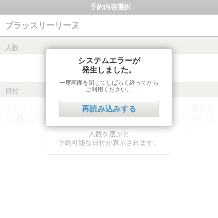
予約内容選択
ブラッスリーリーヌ
人数
システムエラーが
発生しました。
一度画面を閉じてしばらく経ってから
ご利用ください。
日付
前月
翌月
再読み込みする
月
火
水
木
金
土
日
人数を選ぶと
予約可能な日付が表示されます。