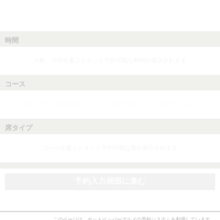
時間
人数、日付を選ぶとネット予約可能な時間が表示されます
コース
人数、日付、時間を選ぶとネット予約可能なコースが表示されます
席タイプ
コースを選ぶとネット予約可能な席が表示されます
予約入力画面に進む
このページは、ホットペッパーグルメの予約システムを利用しています。