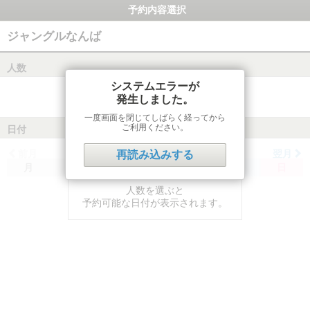
予約内容選択
ジャングルなんば
人数
システムエラーが
発生しました。
一度画面を閉じてしばらく経ってから
ご利用ください。
日付
前月
翌月
再読み込みする
月
火
水
木
金
土
日
人数を選ぶと
予約可能な日付が表示されます。