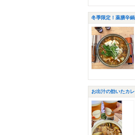
冬季限定！薬膳辛鍋
お出汁の効いたカレ