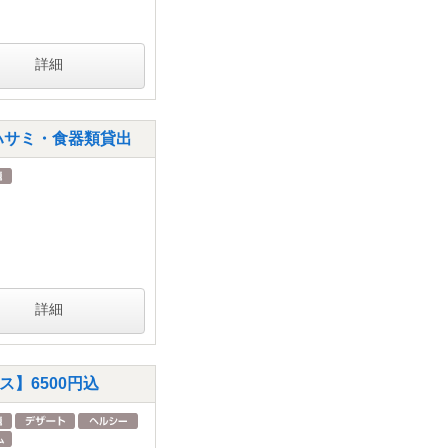
詳細
ハサミ・食器類貸出
詳細
】6500円込