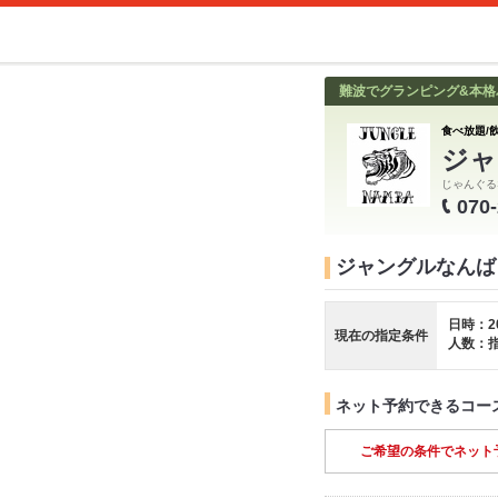
難波でグランピング&本格バ
食べ放題/飲
ジャ
じゃんぐる
070
ジャングルなんば
日時：2
現在の指定条件
人数：
ネット予約できるコー
ご希望の条件でネット