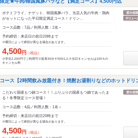
限定★牛肉/韓国風豚バラなど【満足コース】4,500円込
ポテトフライ、ナゲット、韓国風豚バラ、当店人気の牛肉・鶏肉
がセットになった平日限定満足コース！ドリン…
コース品数：7品／利用人数：2名～
予約締切：来店日の前日20時まで
※曜日によって締切が異なる場合があります。
4,500
円
（税込）
小学生2,200円でご利用可※延長30分￥500/1人※当日キャンセルは100％の
キャンセル料
コース【2時間飲み放題付き！焼酎お湯割りなどのホットドリ
こだわり国産もつ鍋コース！！ぷりぷりの国産もつ鍋であったま
る！冬季限定コース登場！
コース品数：4品／利用人数：1名～
予約締切：来店日の前日20時まで
※曜日によって締切が異なる場合があります。
4,500
円
（税込）