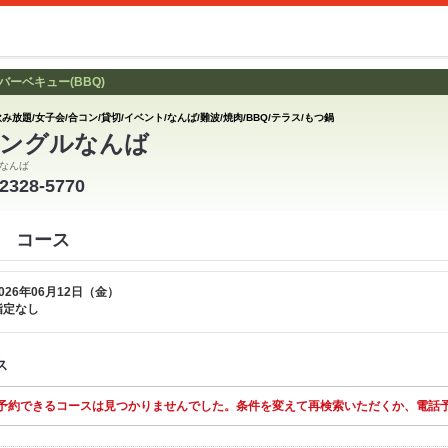
ーベキュー(BBQ)
み放題/女子会/合コン/貸切/イベント/なんば/難波/焼肉/BBQ/テラス/もつ鍋
ングルなんば
なんば
-2328-5770
 コース
026年06月12日（金）
指定なし
ス
予約できるコースは見つかりませんでした。条件を変えて再検索いただくか、電話