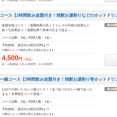
お一人様/税込 ※大人4500円、小人2500円
コース【2時間飲み放題付き！焼酎お湯割りなどのホットドリ
薬膳辛鍋コース！！薬膳効果が高くストレスや不眠の改善など
様々な効果あり！薬膳効果で身体の芯まで温まっ…
コース品数：4品／利用人数：1名～
予約締切：来店日の前日20時まで
※曜日によって締切が異なる場合があります。
4,500
円
（税込）
お一人様/税込 ※大人4500円、小人2500円
ー鍋コース【2時間飲み放題付き！焼酎お湯割り等ホットドリ
お出汁の効いたカレー鍋コース！！あつあつのカレー鍋であった
まる！冬季限定コース登場！
コース品数：5品／利用人数：1名～
予約締切：来店日の前日20時まで
※曜日によって締切が異なる場合があります。