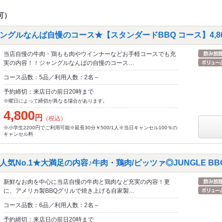
可）
ングルなんば自慢のコース★【スタンダードBBQ コース】4,8
当店自慢の牛肉・鶏もも肉やウインナーなどお手軽コースでも充
実の内容！！ジャングルなんばの自慢のコース…
コース品数：5品／利用人数：2名～
予約締切：来店日の前日20時まで
※曜日によって締切が異なる場合があります。
4,800
円
（税込）
※小学生2200円でご利用可能※延長30分￥500/1人※当日キャンセル100％の
キャンセル料
気No.1★大満足の内容♪牛肉・鶏肉/ピッツァ◎JUNGLE BB
新鮮なお肉を中心に当店自慢の牛肉と鶏肉など充実の内容！更
に、アメリカ製BBQグリルで焼き上げる自家製…
コース品数：6品／利用人数：2名～
予約締切：来店日の前日20時まで