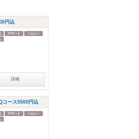
00円込
詳細
Qコース5500円込