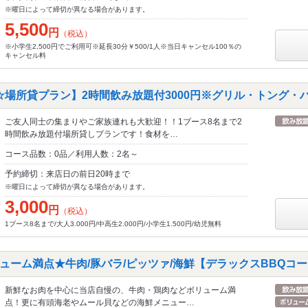
※曜日によって締切が異なる場合があります。
5,500
円
（税込）
※小学生2,500円でご利用可※延長30分￥500/1人※当日キャンセル100％の
キャンセル料
☆場所貸プラン】2時間飲み放題付3000円※グリル・トング・
ご友人同士の集まりやご家族連れも大歓迎！！1ブース8名まで2
時間飲み放題付場所貸しプランです！食材を…
コース品数：0品／利用人数：2名～
予約締切：来店日の前日20時まで
※曜日によって締切が異なる場合があります。
3,000
円
（税込）
1ブース8名まで/大人3.000円/中高生2.000円/小学生1.500円/幼児無料
ーム満点★牛肉/豚バラ/ピッツァ/海鮮【デラックスBBQコース
新鮮なお肉を中心に当店自慢の、牛肉・鶏肉などボリューム満
点！更に有頭海老やムール貝などの海鮮メニュー…