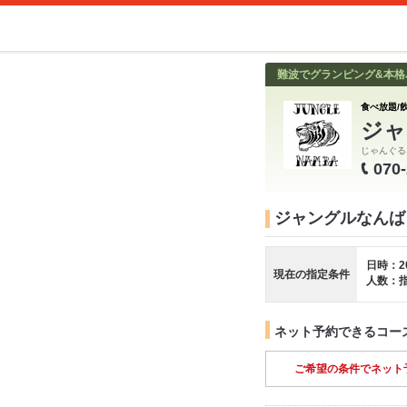
難波でグランピング&本格バ
食べ放題/飲
ジャ
じゃんぐる
070
ジャングルなんば
日時：2
現在の指定条件
人数：
ネット予約できるコー
ご希望の条件でネット