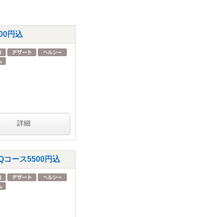
00円込
詳細
Qコース5500円込