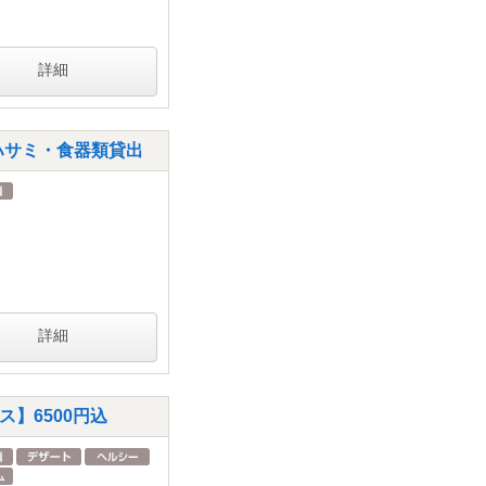
詳細
ハサミ・食器類貸出
詳細
】6500円込