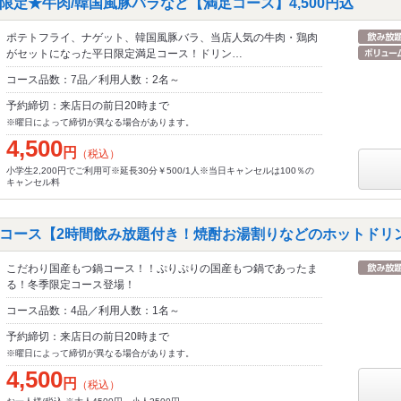
限定★牛肉/韓国風豚バラなど【満足コース】4,500円込
ポテトフライ、ナゲット、韓国風豚バラ、当店人気の牛肉・鶏肉
がセットになった平日限定満足コース！ドリン…
コース品数：7品／利用人数：2名～
予約締切：来店日の前日20時まで
※曜日によって締切が異なる場合があります。
4,500
円
（税込）
小学生2,200円でご利用可※延長30分￥500/1人※当日キャンセルは100％の
キャンセル料
コース【2時間飲み放題付き！焼酎お湯割りなどのホットドリ
こだわり国産もつ鍋コース！！ぷりぷりの国産もつ鍋であったま
る！冬季限定コース登場！
コース品数：4品／利用人数：1名～
予約締切：来店日の前日20時まで
※曜日によって締切が異なる場合があります。
4,500
円
（税込）