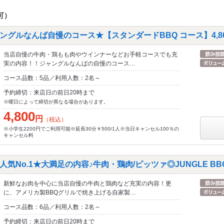
可）
ングルなんば自慢のコース★【スタンダードBBQ コース】4,8
当店自慢の牛肉・鶏もも肉やウインナーなどお手軽コースでも充
実の内容！！ジャングルなんばの自慢のコース…
コース品数：5品／利用人数：2名～
予約締切：来店日の前日20時まで
※曜日によって締切が異なる場合があります。
4,800
円
（税込）
※小学生2200円でご利用可能※延長30分￥500/1人※当日キャンセル100％の
キャンセル料
気No.1★大満足の内容♪牛肉・鶏肉/ピッツァ◎JUNGLE BB
新鮮なお肉を中心に当店自慢の牛肉と鶏肉など充実の内容！更
に、アメリカ製BBQグリルで焼き上げる自家製…
コース品数：6品／利用人数：2名～
予約締切：来店日の前日20時まで