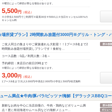
※曜日によって締切が異なる場合があります。
5,500
円
（税込）
※小学生2,500円でご利用可※延長30分￥500/1人※当日キャンセル100％の
キャンセル料
☆場所貸プラン】2時間飲み放題付3000円※グリル・トング・
ご友人同士の集まりやご家族連れも大歓迎！！1ブース8名まで2
時間飲み放題付場所貸しプランです！食材を…
コース品数：0品／利用人数：2名～
予約締切：来店日の前日20時まで
※曜日によって締切が異なる場合があります。
3,000
円
（税込）
1ブース8名まで/大人3.000円/中高生2.000円/小学生1.500円/幼児無料
ーム満点★牛肉/豚バラ/ピッツァ/海鮮【デラックスBBQコース
新鮮なお肉を中心に当店自慢の、牛肉・鶏肉などボリューム満
点！更に有頭海老やムール貝などの海鮮メニュー…