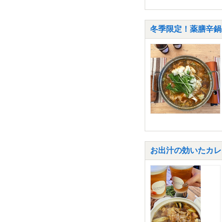
冬季限定！薬膳辛鍋
お出汁の効いたカレ