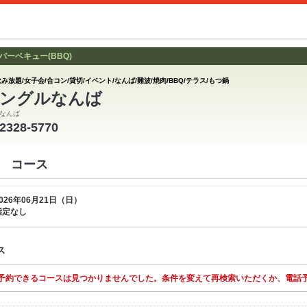
ーベキュー(BBQ)
み放題/女子会/合コン/貸切/イベント/なんば/難波/焼肉/BBQ/テラス/もつ鍋
ングルなんば
なんば
-2328-5770
 コース
026年06月21日（日）
指定なし
ス
予約できるコースは見つかりませんでした。条件を変えて再検索いただくか、電話