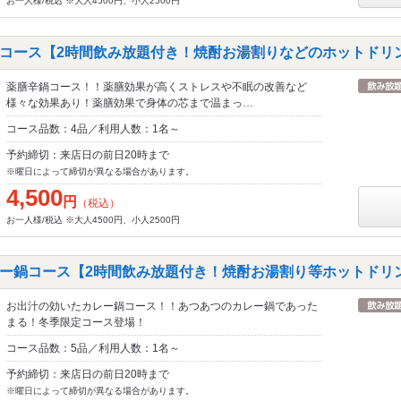
お一人様/税込 ※大人4500円、小人2500円
コース【2時間飲み放題付き！焼酎お湯割りなどのホットドリ
薬膳辛鍋コース！！薬膳効果が高くストレスや不眠の改善など
様々な効果あり！薬膳効果で身体の芯まで温まっ…
コース品数：4品／利用人数：1名～
予約締切：来店日の前日20時まで
※曜日によって締切が異なる場合があります。
4,500
円
（税込）
お一人様/税込 ※大人4500円、小人2500円
ー鍋コース【2時間飲み放題付き！焼酎お湯割り等ホットドリ
お出汁の効いたカレー鍋コース！！あつあつのカレー鍋であった
まる！冬季限定コース登場！
コース品数：5品／利用人数：1名～
予約締切：来店日の前日20時まで
※曜日によって締切が異なる場合があります。