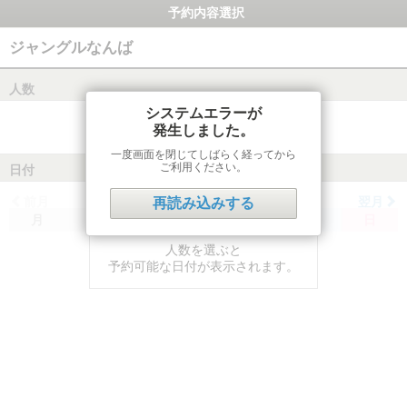
予約内容選択
ジャングルなんば
人数
システムエラーが
発生しました。
一度画面を閉じてしばらく経ってから
ご利用ください。
日付
前月
翌月
再読み込みする
月
火
水
木
金
土
日
人数を選ぶと
予約可能な日付が表示されます。