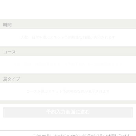
時間
人数、日付を選ぶとネット予約可能な時間が表示されます
コース
人数、日付、時間を選ぶとネット予約可能なコースが表示されます
席タイプ
コースを選ぶとネット予約可能な席が表示されます
予約入力画面に進む
このページは、ホットペッパーグルメの予約システムを利用しています。