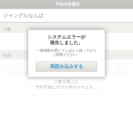
予約内容選択
ジャングルなんば
人数
システムエラーが
発生しました。
一度画面を閉じてしばらく経ってから
ご利用ください。
日付
前月
翌月
再読み込みする
月
火
水
木
金
土
日
人数を選ぶと
予約可能な日付が表示されます。