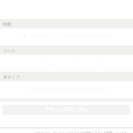
時間
人数、日付を選ぶとネット予約可能な時間が表示されます
コース
人数、日付、時間を選ぶとネット予約可能なコースが表示されます
席タイプ
コースを選ぶとネット予約可能な席が表示されます
予約入力画面に進む
このページは、ホットペッパーグルメの予約システムを利用しています。