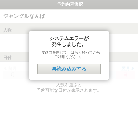
予約内容選択
ジャングルなんば
人数
システムエラーが
発生しました。
一度画面を閉じてしばらく経ってから
ご利用ください。
日付
前月
翌月
再読み込みする
月
火
水
木
金
土
日
人数を選ぶと
予約可能な日付が表示されます。