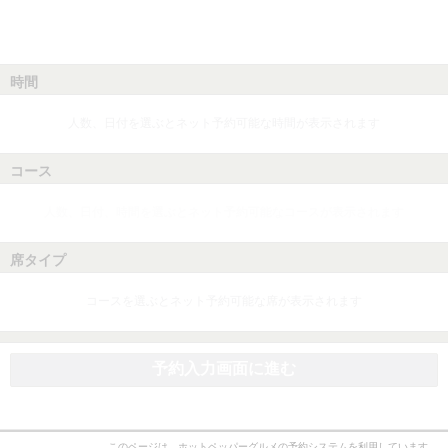
時間
人数、日付を選ぶとネット予約可能な時間が表示されます
コース
人数、日付、時間を選ぶとネット予約可能なコースが表示されます
席タイプ
コースを選ぶとネット予約可能な席が表示されます
予約入力画面に進む
このページは、ホットペッパーグルメの予約システムを利用しています。