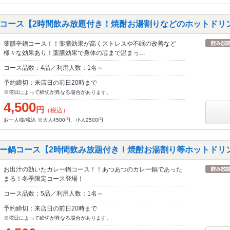
コース【2時間飲み放題付き！焼酎お湯割りなどのホットドリ
薬膳辛鍋コース！！薬膳効果が高くストレスや不眠の改善など
様々な効果あり！薬膳効果で身体の芯まで温まっ…
コース品数：4品／利用人数：1名～
予約締切：来店日の前日20時まで
※曜日によって締切が異なる場合があります。
4,500
円
（税込）
お一人様/税込 ※大人4500円、小人2500円
ー鍋コース【2時間飲み放題付き！焼酎お湯割り等ホットドリ
お出汁の効いたカレー鍋コース！！あつあつのカレー鍋であった
まる！冬季限定コース登場！
コース品数：5品／利用人数：1名～
予約締切：来店日の前日20時まで
※曜日によって締切が異なる場合があります。