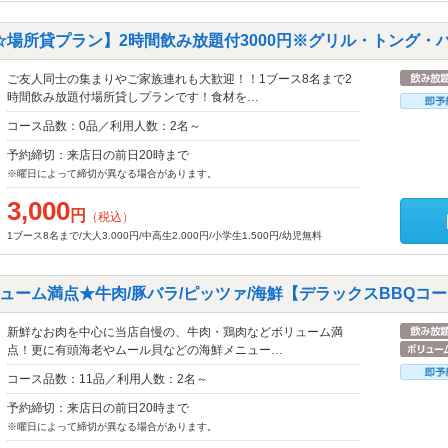
☆場所貸プラン】2時間飲み放題付3000円※グリル・トング・
ご友人同士の集まりやご家族連れも大歓迎！！1ブース8名まで2
時間飲み放題付場所貸しプランです！食材を…
コース品数：0品／利用人数：2名～
予約締切：来店日の前日20時まで
※曜日によって締切が異なる場合があります。
3,000
円
（税込）
1ブース8名まで/大人3.000円/中高生2.000円/小学生1.500円/幼児無料
ーム満点★牛肉/豚バラ/ピッツァ/海鮮【デラックスBBQコース
新鮮なお肉を中心に当店自慢の、牛肉・鶏肉などボリューム満
点！更に有頭海老やムール貝などの海鮮メニュー…
コース品数：11品／利用人数：2名～
予約締切：来店日の前日20時まで
※曜日によって締切が異なる場合があります。