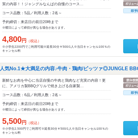
実の内容！！ジャングルなんばの自慢のコース…
コース品数：5品／利用人数：2名～
予約締切：来店日の前日20時まで
※曜日によって締切が異なる場合があります。
4,800
円
（税込）
※小学生2200円でご利用可能※延長30分￥500/1人※当日キャンセル100％の
キャンセル料
気No.1★大満足の内容♪牛肉・鶏肉/ピッツァ◎JUNGLE BB
新鮮なお肉を中心に当店自慢の牛肉と鶏肉など充実の内容！更
に、アメリカ製BBQグリルで焼き上げる自家製…
コース品数：6品／利用人数：2名～
予約締切：来店日の前日20時まで
※曜日によって締切が異なる場合があります。
5,500
円
（税込）
※小学生2,500円でご利用可※延長30分￥500/1人※当日キャンセル100％の
キャンセル料