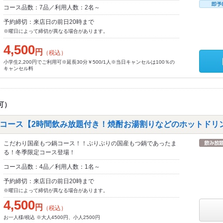
コース品数：7品／利用人数：2名～
予約締切：来店日の前日20時まで
※曜日によって締切が異なる場合があります。
4,500
円
（税込）
小学生2,200円でご利用可※延長30分￥500/1人※当日キャンセルは100％の
キャンセル料
可）
コース【2時間飲み放題付き！焼酎お湯割りなどのホットドリ
こだわり国産もつ鍋コース！！ぷりぷりの国産もつ鍋であったま
る！冬季限定コース登場！
コース品数：4品／利用人数：1名～
予約締切：来店日の前日20時まで
※曜日によって締切が異なる場合があります。
4,500
円
（税込）
お一人様/税込 ※大人4500円、小人2500円