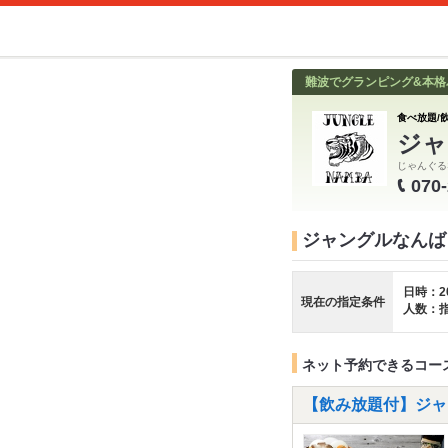
難波でグランピング&本格バ
食べ放題/飲
ジャ
じゃんぐる
070
ジャングルなんば
日時：2
現在の指定条件
人数：
ネット予約できるコー
【飲み放題付】ジャ