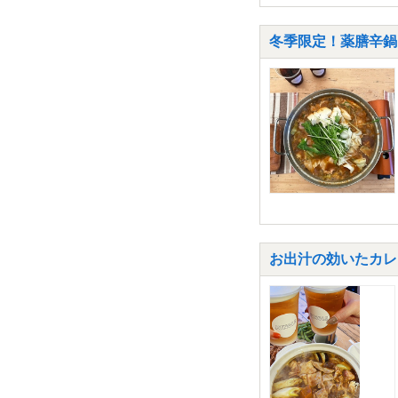
冬季限定！薬膳辛鍋
お出汁の効いたカレ