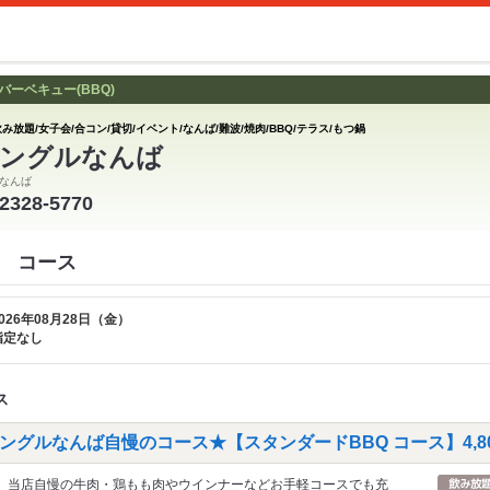
ーベキュー(BBQ)
み放題/女子会/合コン/貸切/イベント/なんば/難波/焼肉/BBQ/テラス/もつ鍋
ングルなんば
なんば
-2328-5770
 コース
026年08月28日（金）
指定なし
ス
ングルなんば自慢のコース★【スタンダードBBQ コース】4,8
当店自慢の牛肉・鶏もも肉やウインナーなどお手軽コースでも充