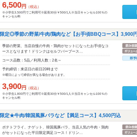
6,500
円
（税込）
※小学生3,500円でご利用可※延長30分￥500/1人※当日キャンセル100％の
キャンセル料
定◎季節の野菜/牛肉/鶏肉など【お手頃BBQコース】3,900
季節の野菜、当店自慢の牛肉・鶏肉がセットになったお手頃なコ
ースとなります！ドリンクはセルフバーブース…
コース品数：5品／利用人数：2名～
予約締切：来店日の前日20時まで
※曜日によって締切が異なる場合があります。
3,900
円
（税込）
※小学生1,800円でご利用可※延長30分￥500/1人※当日キャンセル100％の
キャンセル料
限定★牛肉/韓国風豚バラなど【満足コース】4,500円込
ポテトフライ、ナゲット、韓国風豚バラ、当店人気の牛肉・鶏肉
がセットになった平日限定満足コース！ドリン…