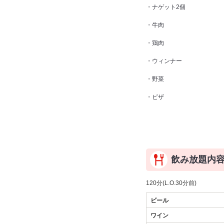
・ナゲット2個
・牛肉
・鶏肉
・ウィンナー
・野菜
・ピザ
飲み放題内
120分(L.O.30分前)
ビール
ワイン