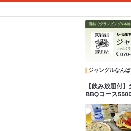
難波でグランピング&本格バ
食べ放題/飲
ジャ
じゃんぐる
070
ジャングルなんば
【飲み放題付】当
BBQコース550