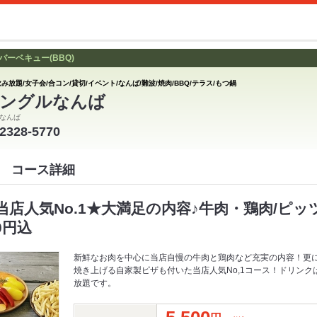
ーベキュー(BBQ)
み放題/女子会/合コン/貸切/イベント/なんば/難波/焼肉/BBQ/テラス/もつ鍋
ングルなんば
なんば
-2328-5770
 コース詳細
店人気No.1★大満足の内容♪牛肉・鶏肉/ピッツ
0円込
新鮮なお肉を中心に当店自慢の牛肉と鶏肉など充実の内容！更に
焼き上げる自家製ピザも付いた当店人気No,1コース！ドリン
放題です。