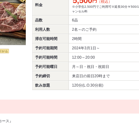
5,500
円
（税込）
料金
※小学生2,500円でご利用可※延長30分￥500
ャンセル料
品数
6品
利用人数
2名～
のご予約
滞在可能時間
2時間
予約可能期間
2024年3月1日～
予約可能時間
12:00～20:00
予約可能曜日
月～日・祝日・祝前日
予約締切
来店日の前日20時まで
飲み放題
120分(L.O.30分前)
Qコース』