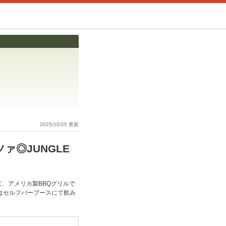
2025/10/25 更新
ァ◎JUNGLE
、アメリカ製BBQグリルで
クはセルフバーブースにて飲み