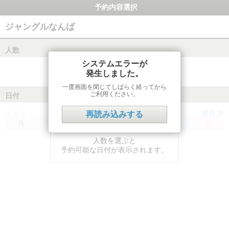
予約内容選択
ジャングルなんば
人数
システムエラーが
発生しました。
一度画面を閉じてしばらく経ってから
ご利用ください。
日付
前月
翌月
再読み込みする
月
火
水
木
金
土
日
人数を選ぶと
予約可能な日付が表示されます。