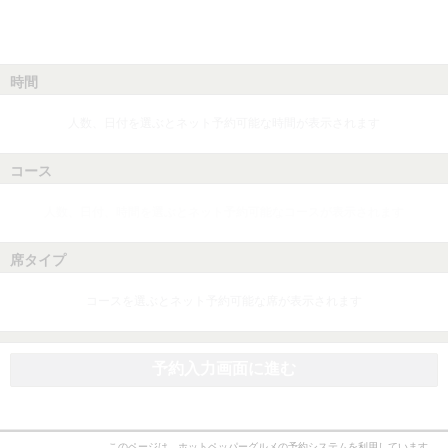
時間
人数、日付を選ぶとネット予約可能な時間が表示されます
コース
人数、日付、時間を選ぶとネット予約可能なコースが表示されます
席タイプ
コースを選ぶとネット予約可能な席が表示されます
予約入力画面に進む
このページは、ホットペッパーグルメの予約システムを利用しています。