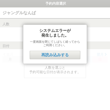
予約内容選択
ジャングルなんば
人数
システムエラーが
発生しました。
一度画面を閉じてしばらく経ってから
ご利用ください。
日付
前月
翌月
再読み込みする
月
火
水
木
金
土
日
人数を選ぶと
予約可能な日付が表示されます。