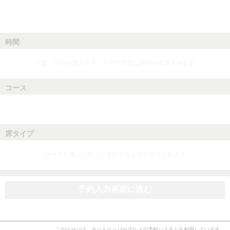
時間
人数、日付を選ぶとネット予約可能な時間が表示されます
コース
人数、日付、時間を選ぶとネット予約可能なコースが表示されます
席タイプ
コースを選ぶとネット予約可能な席が表示されます
予約入力画面に進む
このページは、ホットペッパーグルメの予約システムを利用しています。