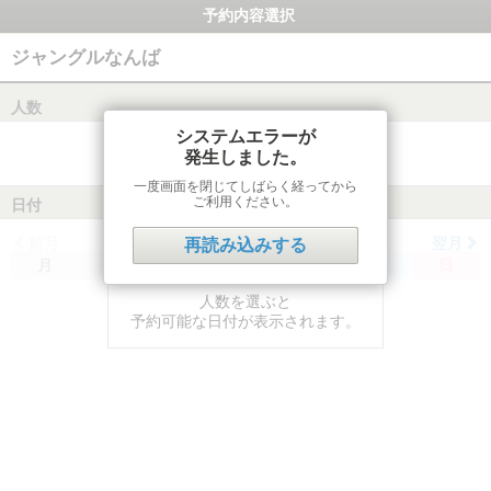
予約内容選択
ジャングルなんば
人数
システムエラーが
発生しました。
一度画面を閉じてしばらく経ってから
ご利用ください。
日付
前月
翌月
再読み込みする
月
火
水
木
金
土
日
人数を選ぶと
予約可能な日付が表示されます。