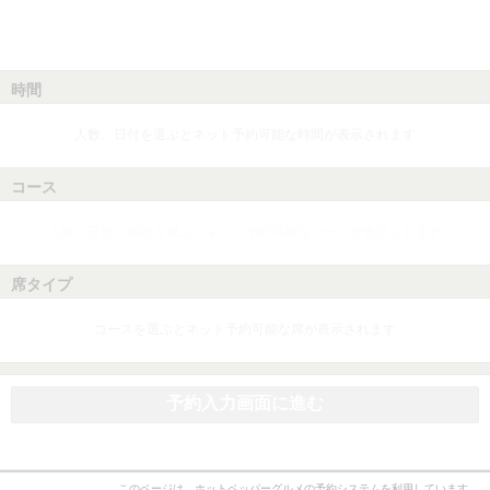
時間
人数、日付を選ぶとネット予約可能な時間が表示されます
コース
人数、日付、時間を選ぶとネット予約可能なコースが表示されます
席タイプ
コースを選ぶとネット予約可能な席が表示されます
予約入力画面に進む
このページは、ホットペッパーグルメの予約システムを利用しています。