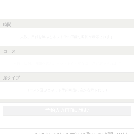
時間
人数、日付を選ぶとネット予約可能な時間が表示されます
コース
人数、日付、時間を選ぶとネット予約可能なコースが表示されます
席タイプ
コースを選ぶとネット予約可能な席が表示されます
予約入力画面に進む
このページは、ホットペッパーグルメの予約システムを利用しています。