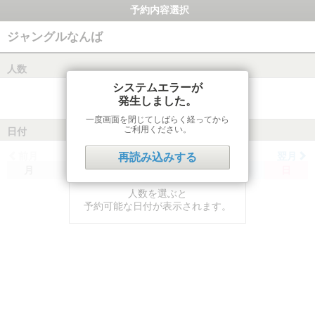
予約内容選択
ジャングルなんば
人数
システムエラーが
発生しました。
一度画面を閉じてしばらく経ってから
ご利用ください。
日付
前月
翌月
再読み込みする
月
火
水
木
金
土
日
人数を選ぶと
予約可能な日付が表示されます。