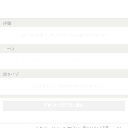
時間
人数、日付を選ぶとネット予約可能な時間が表示されます
コース
人数、日付、時間を選ぶとネット予約可能なコースが表示されます
席タイプ
コースを選ぶとネット予約可能な席が表示されます
予約入力画面に進む
このページは、ホットペッパーグルメの予約システムを利用しています。