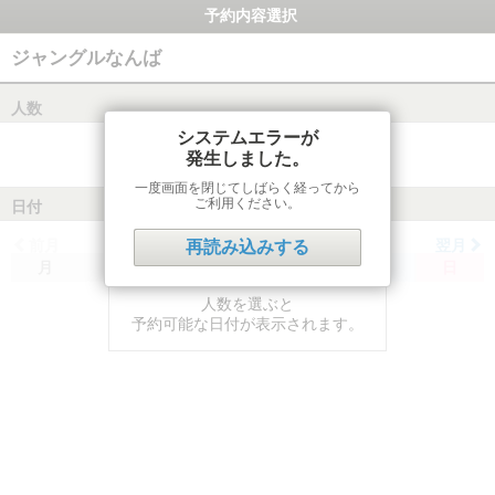
予約内容選択
ジャングルなんば
人数
システムエラーが
発生しました。
一度画面を閉じてしばらく経ってから
ご利用ください。
日付
前月
翌月
再読み込みする
月
火
水
木
金
土
日
人数を選ぶと
予約可能な日付が表示されます。