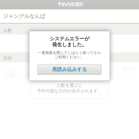
予約内容選択
ジャングルなんば
人数
システムエラーが
発生しました。
一度画面を閉じてしばらく経ってから
ご利用ください。
日付
前月
翌月
再読み込みする
月
火
水
木
金
土
日
人数を選ぶと
予約可能な日付が表示されます。