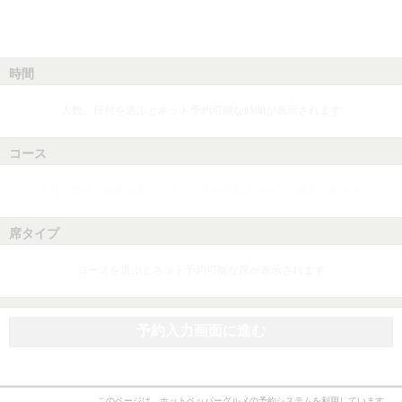
時間
人数、日付を選ぶとネット予約可能な時間が表示されます
コース
人数、日付、時間を選ぶとネット予約可能なコースが表示されます
席タイプ
コースを選ぶとネット予約可能な席が表示されます
予約入力画面に進む
このページは、ホットペッパーグルメの予約システムを利用しています。