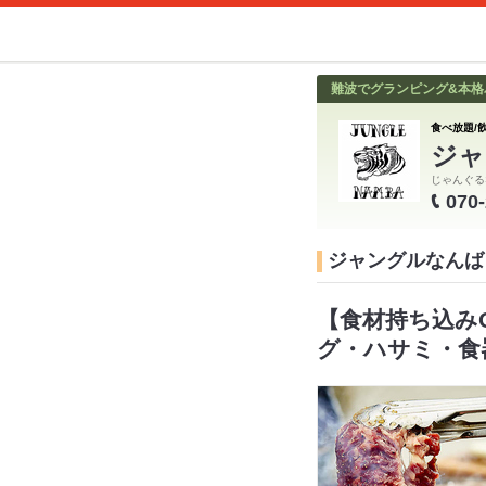
難波でグランピング&本格バ
食べ放題/飲
ジャ
じゃんぐる
070
ジャングルなんば
【食材持ち込み
グ・ハサミ・食