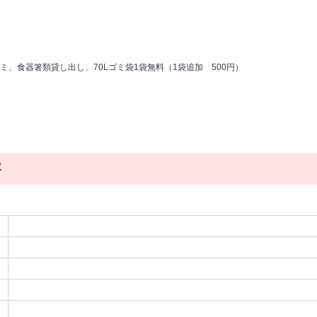
サミ、食器箸類貸し出し、70Lゴミ袋1袋無料（1袋追加 500円）
容