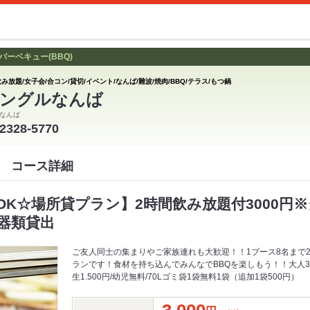
ーベキュー(BBQ)
み放題/女子会/合コン/貸切/イベント/なんば/難波/焼肉/BBQ/テラス/もつ鍋
ングルなんば
なんば
-2328-5770
 コース詳細
OK☆場所貸プラン】2時間飲み放題付3000円
器類貸出
ご友人同士の集まりやご家族連れも大歓迎！！1ブース8名まで
ランです！食材を持ち込んでみんなでBBQを楽しもう！！大人3.00
生1.500円/幼児無料/70Lゴミ袋1袋無料1袋（追加1袋500円）