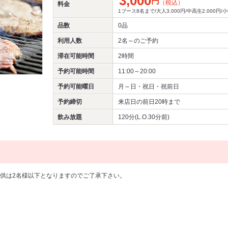
3,000
円
（税込）
料金
1ブース8名まで/大人3.000円/中高生2.000円/
品数
0品
利用人数
2名～
のご予約
滞在可能時間
2時間
予約可能時間
11:00～20:00
予約可能曜日
月～日・祝日・祝前日
予約締切
来店日の前日20時まで
飲み放題
120分(L.O.30分前)
供は2名様以下となりますのでご了承下さい。