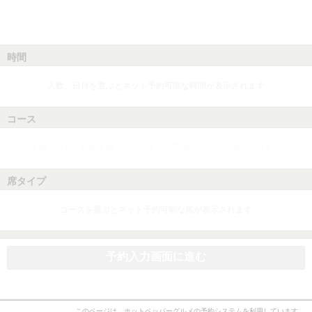
時間
人数、日付を選ぶとネット予約可能な時間が表示されます
コース
人数、日付、時間を選ぶとネット予約可能なコースが表示されます
席タイプ
コースを選ぶとネット予約可能な席が表示されます
予約入力画面に進む
このページは、ホットペッパーグルメの予約システムを利用しています。