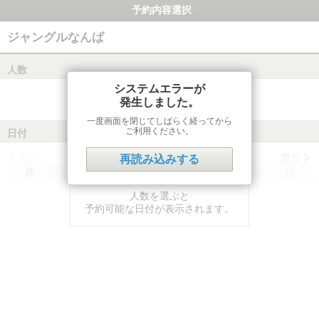
予約内容選択
ジャングルなんば
人数
システムエラーが
発生しました。
一度画面を閉じてしばらく経ってから
ご利用ください。
日付
前月
翌月
再読み込みする
月
火
水
木
金
土
日
人数を選ぶと
予約可能な日付が表示されます。