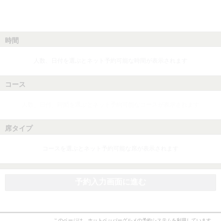
時間
人数、日付を選ぶとネット予約可能な時間が表示されます
コース
人数、日付、時間を選ぶとネット予約可能なコースが表示されます
席タイプ
コースを選ぶとネット予約可能な席が表示されます
予約入力画面に進む
このページは、ホットペッパーグルメの予約システムを利用しています。