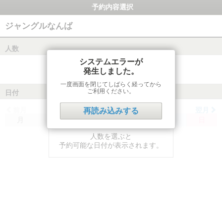
予約内容選択
ジャングルなんば
人数
システムエラーが
発生しました。
一度画面を閉じてしばらく経ってから
ご利用ください。
日付
前月
翌月
再読み込みする
月
火
水
木
金
土
日
人数を選ぶと
予約可能な日付が表示されます。