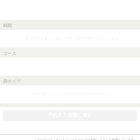
時間
人数、日付を選ぶとネット予約可能な時間が表示されます
コース
人数、日付、時間を選ぶとネット予約可能なコースが表示されます
席タイプ
コースを選ぶとネット予約可能な席が表示されます
予約入力画面に進む
このページは、ホットペッパーグルメの予約システムを利用しています。