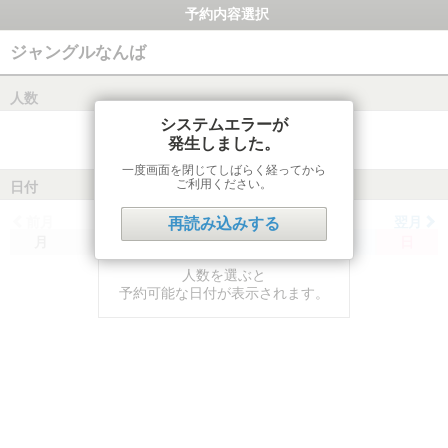
予約内容選択
ジャングルなんば
人数
システムエラーが
発生しました。
一度画面を閉じてしばらく経ってから
ご利用ください。
日付
前月
翌月
再読み込みする
月
火
水
木
金
土
日
人数を選ぶと
予約可能な日付が表示されます。