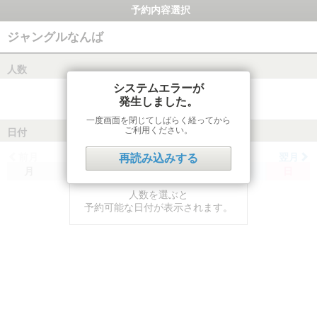
予約内容選択
ジャングルなんば
人数
システムエラーが
発生しました。
一度画面を閉じてしばらく経ってから
ご利用ください。
日付
前月
翌月
再読み込みする
月
火
水
木
金
土
日
人数を選ぶと
予約可能な日付が表示されます。