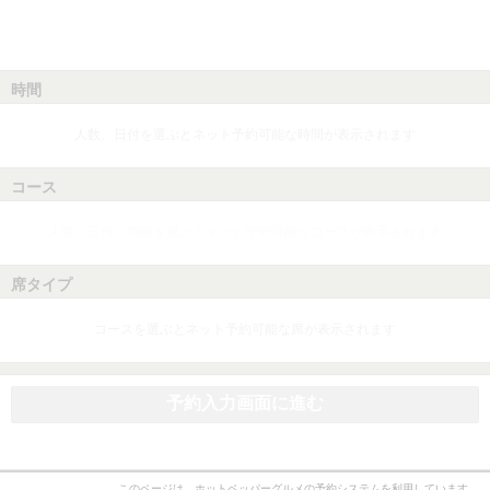
時間
人数、日付を選ぶとネット予約可能な時間が表示されます
コース
人数、日付、時間を選ぶとネット予約可能なコースが表示されます
席タイプ
コースを選ぶとネット予約可能な席が表示されます
予約入力画面に進む
このページは、ホットペッパーグルメの予約システムを利用しています。