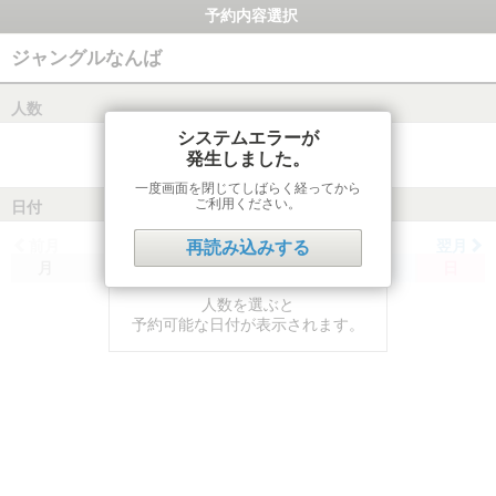
予約内容選択
ジャングルなんば
人数
システムエラーが
発生しました。
一度画面を閉じてしばらく経ってから
ご利用ください。
日付
前月
翌月
再読み込みする
月
火
水
木
金
土
日
人数を選ぶと
予約可能な日付が表示されます。