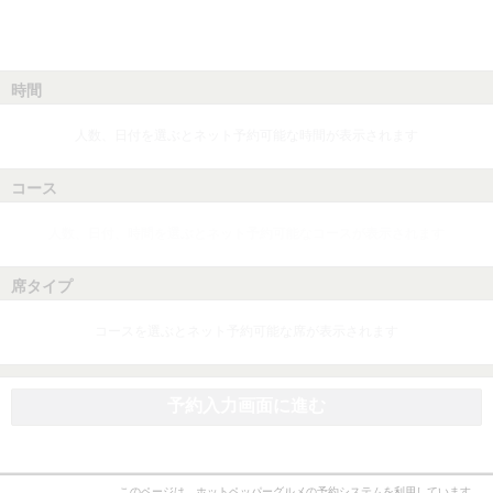
時間
人数、日付を選ぶとネット予約可能な時間が表示されます
コース
人数、日付、時間を選ぶとネット予約可能なコースが表示されます
席タイプ
コースを選ぶとネット予約可能な席が表示されます
予約入力画面に進む
このページは、ホットペッパーグルメの予約システムを利用しています。