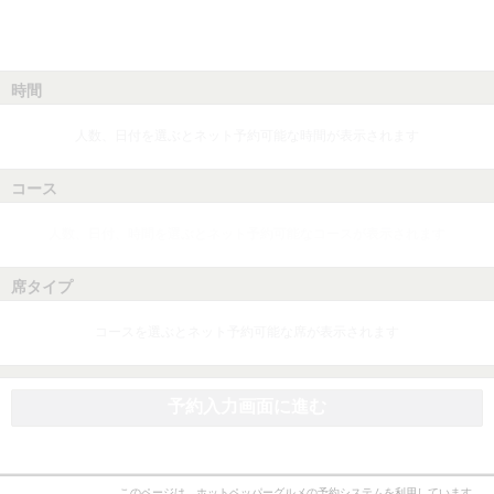
時間
人数、日付を選ぶとネット予約可能な時間が表示されます
コース
人数、日付、時間を選ぶとネット予約可能なコースが表示されます
席タイプ
コースを選ぶとネット予約可能な席が表示されます
予約入力画面に進む
このページは、ホットペッパーグルメの予約システムを利用しています。