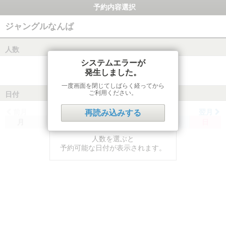
予約内容選択
ジャングルなんば
人数
システムエラーが
発生しました。
一度画面を閉じてしばらく経ってから
ご利用ください。
日付
前月
翌月
再読み込みする
月
火
水
木
金
土
日
人数を選ぶと
予約可能な日付が表示されます。