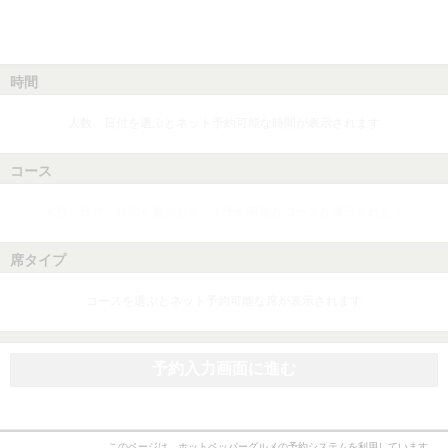
時間
人数、日付を選ぶとネット予約可能な時間が表示されます
コース
人数、日付、時間を選ぶとネット予約可能なコースが表示されます
席タイプ
コースを選ぶとネット予約可能な席が表示されます
予約入力画面に進む
このページは、ホットペッパーグルメの予約システムを利用しています。