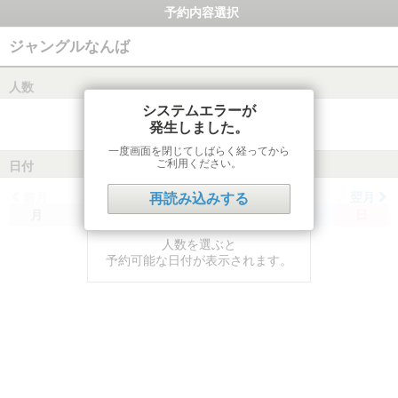
予約内容選択
ジャングルなんば
人数
システムエラーが
発生しました。
一度画面を閉じてしばらく経ってから
ご利用ください。
日付
前月
翌月
再読み込みする
月
火
水
木
金
土
日
人数を選ぶと
予約可能な日付が表示されます。