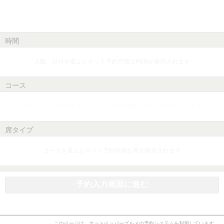
時間
人数、日付を選ぶとネット予約可能な時間が表示されます
コース
人数、日付、時間を選ぶとネット予約可能なコースが表示されます
席タイプ
コースを選ぶとネット予約可能な席が表示されます
予約入力画面に進む
このページは、ホットペッパーグルメの予約システムを利用しています。