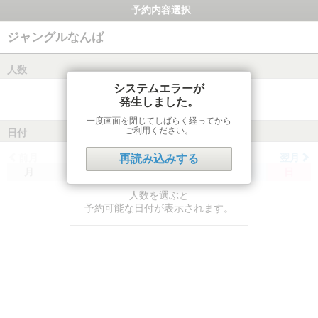
予約内容選択
ジャングルなんば
人数
システムエラーが
発生しました。
一度画面を閉じてしばらく経ってから
ご利用ください。
日付
前月
翌月
再読み込みする
月
火
水
木
金
土
日
人数を選ぶと
予約可能な日付が表示されます。