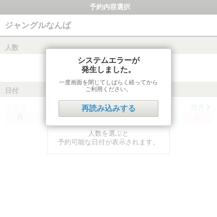
予約内容選択
ジャングルなんば
人数
システムエラーが
発生しました。
一度画面を閉じてしばらく経ってから
ご利用ください。
日付
前月
翌月
再読み込みする
月
火
水
木
金
土
日
人数を選ぶと
予約可能な日付が表示されます。