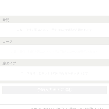
時間
人数、日付を選ぶとネット予約可能な時間が表示されます
コース
人数、日付、時間を選ぶとネット予約可能なコースが表示されます
席タイプ
コースを選ぶとネット予約可能な席が表示されます
予約入力画面に進む
このページは、ホットペッパーグルメの予約システムを利用しています。