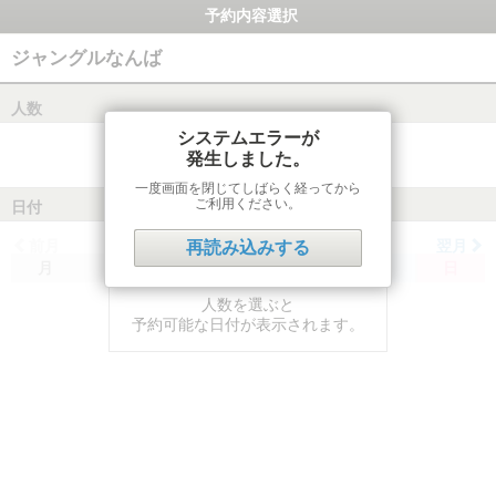
予約内容選択
ジャングルなんば
人数
システムエラーが
発生しました。
一度画面を閉じてしばらく経ってから
ご利用ください。
日付
前月
翌月
再読み込みする
月
火
水
木
金
土
日
人数を選ぶと
予約可能な日付が表示されます。