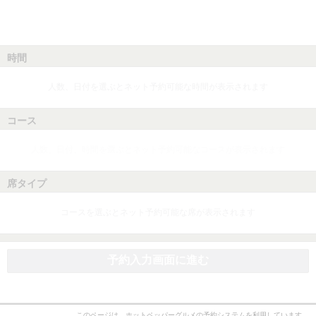
時間
人数、日付を選ぶとネット予約可能な時間が表示されます
コース
人数、日付、時間を選ぶとネット予約可能なコースが表示されます
席タイプ
コースを選ぶとネット予約可能な席が表示されます
予約入力画面に進む
このページは、ホットペッパーグルメの予約システムを利用しています。