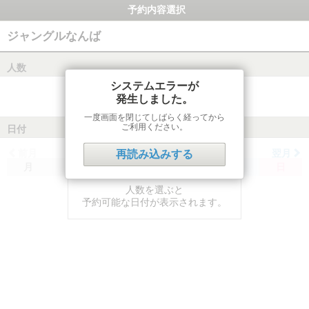
予約内容選択
ジャングルなんば
人数
システムエラーが
発生しました。
一度画面を閉じてしばらく経ってから
ご利用ください。
日付
前月
翌月
再読み込みする
月
火
水
木
金
土
日
人数を選ぶと
予約可能な日付が表示されます。