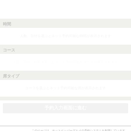
時間
人数、日付を選ぶとネット予約可能な時間が表示されます
コース
人数、日付、時間を選ぶとネット予約可能なコースが表示されます
席タイプ
コースを選ぶとネット予約可能な席が表示されます
予約入力画面に進む
このページは、ホットペッパーグルメの予約システムを利用しています。