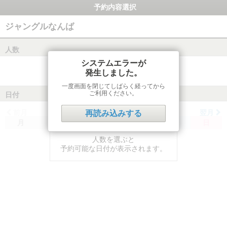
予約内容選択
ジャングルなんば
人数
システムエラーが
発生しました。
一度画面を閉じてしばらく経ってから
ご利用ください。
日付
前月
翌月
再読み込みする
月
火
水
木
金
土
日
人数を選ぶと
予約可能な日付が表示されます。