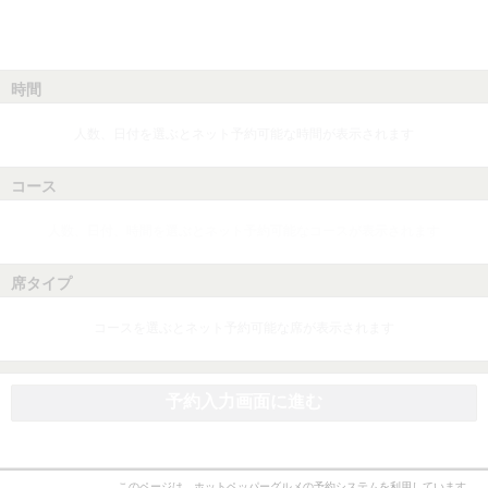
時間
人数、日付を選ぶとネット予約可能な時間が表示されます
コース
人数、日付、時間を選ぶとネット予約可能なコースが表示されます
席タイプ
コースを選ぶとネット予約可能な席が表示されます
予約入力画面に進む
このページは、ホットペッパーグルメの予約システムを利用しています。