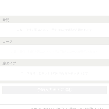
時間
人数、日付を選ぶとネット予約可能な時間が表示されます
コース
人数、日付、時間を選ぶとネット予約可能なコースが表示されます
席タイプ
コースを選ぶとネット予約可能な席が表示されます
予約入力画面に進む
このページは、ホットペッパーグルメの予約システムを利用しています。