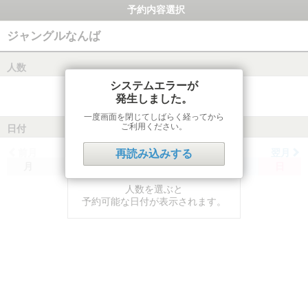
予約内容選択
ジャングルなんば
人数
システムエラーが
発生しました。
一度画面を閉じてしばらく経ってから
ご利用ください。
日付
前月
翌月
再読み込みする
月
火
水
木
金
土
日
人数を選ぶと
予約可能な日付が表示されます。