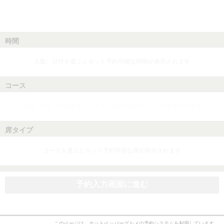
時間
人数、日付を選ぶとネット予約可能な時間が表示されます
コース
人数、日付、時間を選ぶとネット予約可能なコースが表示されます
席タイプ
コースを選ぶとネット予約可能な席が表示されます
予約入力画面に進む
このページは、ホットペッパーグルメの予約システムを利用しています。