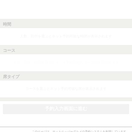
時間
人数、日付を選ぶとネット予約可能な時間が表示されます
コース
人数、日付、時間を選ぶとネット予約可能なコースが表示されます
席タイプ
コースを選ぶとネット予約可能な席が表示されます
予約入力画面に進む
このページは、ホットペッパーグルメの予約システムを利用しています。