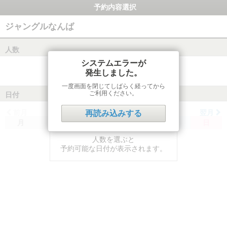
予約内容選択
ジャングルなんば
人数
システムエラーが
発生しました。
一度画面を閉じてしばらく経ってから
ご利用ください。
日付
前月
翌月
再読み込みする
月
火
水
木
金
土
日
人数を選ぶと
予約可能な日付が表示されます。