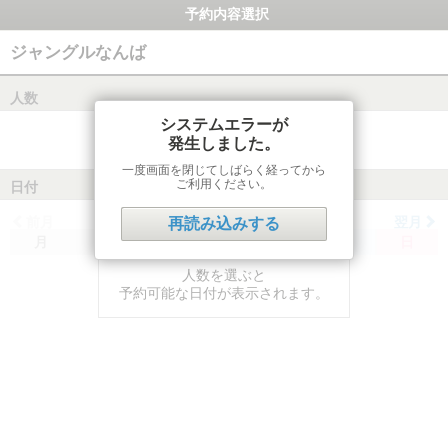
予約内容選択
ジャングルなんば
人数
システムエラーが
発生しました。
一度画面を閉じてしばらく経ってから
ご利用ください。
日付
前月
翌月
再読み込みする
月
火
水
木
金
土
日
人数を選ぶと
予約可能な日付が表示されます。