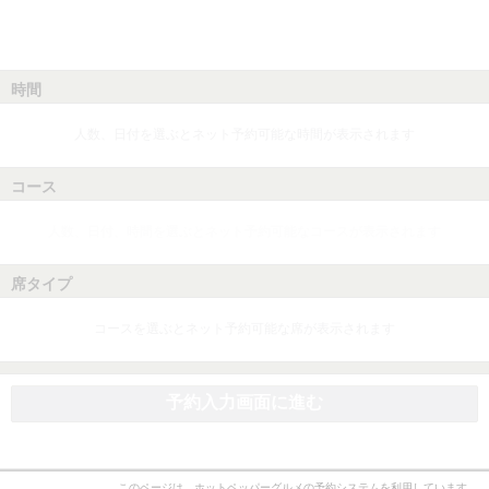
時間
人数、日付を選ぶとネット予約可能な時間が表示されます
コース
人数、日付、時間を選ぶとネット予約可能なコースが表示されます
席タイプ
コースを選ぶとネット予約可能な席が表示されます
予約入力画面に進む
このページは、ホットペッパーグルメの予約システムを利用しています。