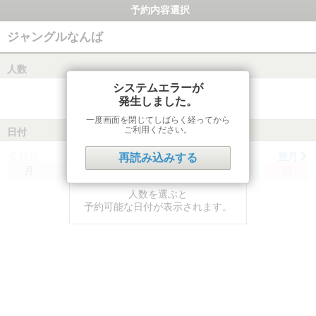
予約内容選択
ジャングルなんば
人数
システムエラーが
発生しました。
一度画面を閉じてしばらく経ってから
ご利用ください。
日付
前月
翌月
再読み込みする
月
火
水
木
金
土
日
人数を選ぶと
予約可能な日付が表示されます。