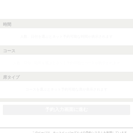
時間
人数、日付を選ぶとネット予約可能な時間が表示されます
コース
人数、日付、時間を選ぶとネット予約可能なコースが表示されます
席タイプ
コースを選ぶとネット予約可能な席が表示されます
予約入力画面に進む
このページは、ホットペッパーグルメの予約システムを利用しています。