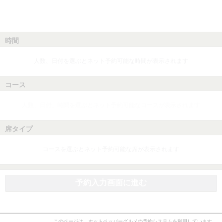
時間
人数、日付を選ぶとネット予約可能な時間が表示されます
コース
人数、日付、時間を選ぶとネット予約可能なコースが表示されます
席タイプ
コースを選ぶとネット予約可能な席が表示されます
予約入力画面に進む
このページは、ホットペッパーグルメの予約システムを利用しています。