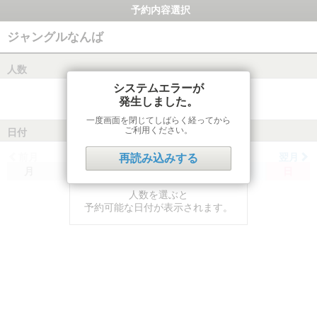
予約内容選択
ジャングルなんば
人数
システムエラーが
発生しました。
一度画面を閉じてしばらく経ってから
ご利用ください。
日付
前月
翌月
再読み込みする
月
火
水
木
金
土
日
人数を選ぶと
予約可能な日付が表示されます。