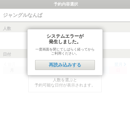
予約内容選択
ジャングルなんば
人数
システムエラーが
発生しました。
一度画面を閉じてしばらく経ってから
ご利用ください。
日付
前月
翌月
再読み込みする
月
火
水
木
金
土
日
人数を選ぶと
予約可能な日付が表示されます。