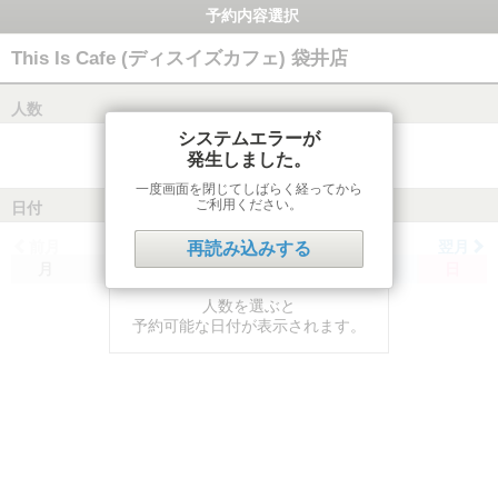
予約内容選択
This Is Cafe (ディスイズカフェ) 袋井店
人数
システムエラーが
発生しました。
一度画面を閉じてしばらく経ってから
ご利用ください。
日付
前月
翌月
再読み込みする
月
火
水
木
金
土
日
人数を選ぶと
予約可能な日付が表示されます。