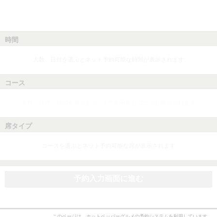
時間
人数、日付を選ぶとネット予約可能な時間が表示されます
コース
人数、日付、時間を選ぶとネット予約可能なコースが表示されます
席タイプ
コースを選ぶとネット予約可能な席が表示されます
予約入力画面に進む
このページは、ホットペッパーグルメの予約システムを利用しています。