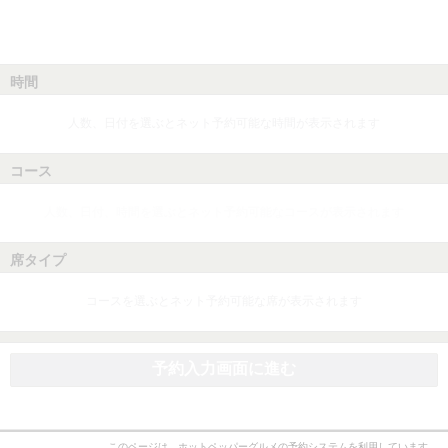
時間
人数、日付を選ぶとネット予約可能な時間が表示されます
コース
人数、日付、時間を選ぶとネット予約可能なコースが表示されます
席タイプ
コースを選ぶとネット予約可能な席が表示されます
予約入力画面に進む
このページは、ホットペッパーグルメの予約システムを利用しています。