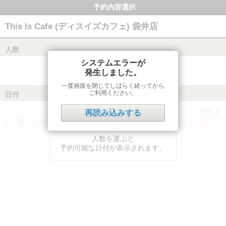
予約内容選択
This Is Cafe (ディスイズカフェ) 袋井店
人数
システムエラーが
発生しました。
一度画面を閉じてしばらく経ってから
ご利用ください。
日付
前月
翌月
再読み込みする
月
火
水
木
金
土
日
人数を選ぶと
予約可能な日付が表示されます。